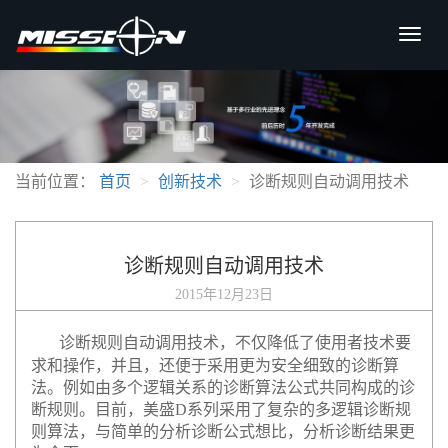
当前位置：
首页
创新技术
诊断规则自动调用技术
诊断规则自动调用技术
2015年12月23日
诊断规则自动调用技术，
不仅降低了使用者技术要
求和操作，并且，还便于采用更为安全细致的诊断算
法。例如由多个逻辑关系的诊断算法公式共同构成的诊
断规则。目前，美盛
D
系列采用了复杂的多逻辑诊断规
则算法，与简单的分析诊断公式想比，分析诊断结果更